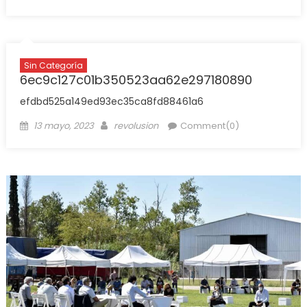
Sin Categoría
6ec9c127c01b350523aa62e297180890
efdbd525a149ed93ec35ca8fd88461a6
13 mayo, 2023
revolusion
Comment(0)