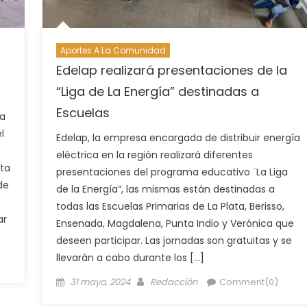
Aportes A La Comunidad
Edelap realizará presentaciones de la
“Liga de La Energía” destinadas a
Escuelas
ia
l
Edelap, la empresa encargada de distribuir energía
eléctrica en la región realizará diferentes
ata
presentaciones del programa educativo ¨La Liga
de
de la Energía”, las mismas están destinadas a
todas las Escuelas Primarias de La Plata, Berisso,
ar
Ensenada, Magdalena, Punta Indio y Verónica que
deseen participar. Las jornadas son gratuitas y se
llevarán a cabo durante los […]
31 mayo, 2024
Redacción
Comment(0)