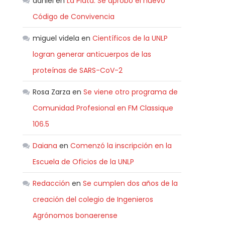
daniel
en
La Plata: Se aprobó el nuevo
Código de Convivencia
miguel videla
en
Científicos de la UNLP
logran generar anticuerpos de las
proteínas de SARS-CoV-2
Rosa Zarza
en
Se viene otro programa de
Comunidad Profesional en FM Classique
106.5
Daiana
en
Comenzó la inscripción en la
Escuela de Oficios de la UNLP
Redacción
en
Se cumplen dos años de la
creación del colegio de Ingenieros
Agrónomos bonaerense