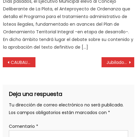
Días pasados, el Ejecutivo Municipal elevó al Concejo
Deliberante de La Plata, el Anteproyecto de Ordenanza que
detalla el Programa para el tratamiento administrativo de
loteos ilegales, fundamentado en avances del Plan de
Ordenamiento Territorial Integral -en etapa de desarrollo-.
En dicho ámbito tendrá lugar el debate sobre su contenido y
la aprobación del texto definitivo de […]
CAUBAUNO: «Sombrío panorama para el COUT»
Jubilados y pensionados médicos cobrarán un bono extraordinario de $200 mil en julio
Deja una respuesta
Tu dirección de correo electrónico no será publicada.
Los campos obligatorios están marcados con
*
Comentario
*