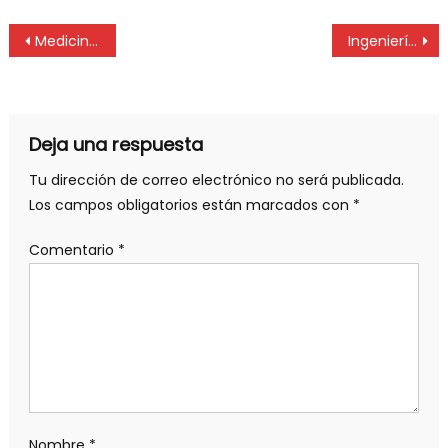
Medicina amplía sus edificios y proyecta un anexo en Los Hornos
Ingeniería convoca a padres y familiares de los ingresantes
Deja una respuesta
Tu dirección de correo electrónico no será publicada.
Los campos obligatorios están marcados con
*
Comentario
*
Nombre
*