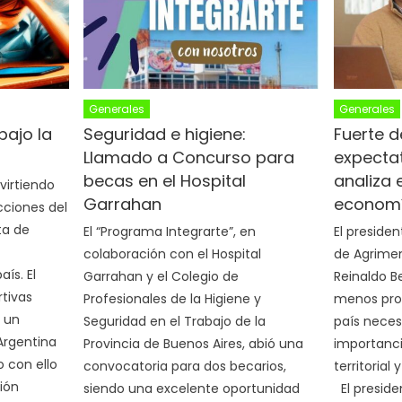
Generales
Generales
bajo la
Seguridad e higiene:
Fuerte 
Llamado a Concurso para
expectat
becas en el Hospital
analiza 
virtiendo
Garrahan
econom
cciones del
ta de
El “Programa Integrarte”, en
El presiden
colaboración con el Hospital
de Agrime
ís. El
Garrahan y el Colegio de
Reinaldo Be
rtivas
Profesionales de la Higiene y
menos prof
 un
Seguridad en el Trabajo de la
país neces
Argentina
Provincia de Buenos Aires, abió una
importanc
o con ello
convocatoria para dos becarios,
territorial 
ión
siendo una excelente oportunidad
El preside