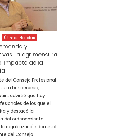
Últimas Noticias
demanda y
ivas: la agrimensura
el impacto de la
ía
te del Consejo Profesional
nsura bonaerense,
ain, advirtió que hay
esionales de los que el
ita y destacó la
ia del ordenamiento
y la regularización dominial.
nte del Consejo