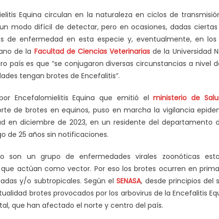
ielitis Equina circulan en la naturaleza en ciclos de transmisi
n modo difícil de detectar, pero en ocasiones, dadas ciertas
es de enfermedad en esta especie y, eventualmente, en los
cano de la
Facultad de Ciencias Veterinarias
de la Universidad N
o país es que “se conjugaron diversas circunstancias a nivel d
des tengan brotes de Encefalitis”.
 por Encefalomielitis Equina que emitió el
ministerio de Sal
orte de brotes en equinos, puso en marcha la vigilancia epid
d en diciembre de 2023, en un residente del departamento d
go de 25 años sin notificaciones.
ino son un grupo de enfermedades virales zoonóticas esta
que actúan como vector. Por eso los brotes ocurren en prim
das y/o subtropicales. Según el
SENASA
, desde principios del 
ualidad brotes provocados por los arbovirus de la Encefalitis Equ
tal, que han afectado el norte y centro del país.