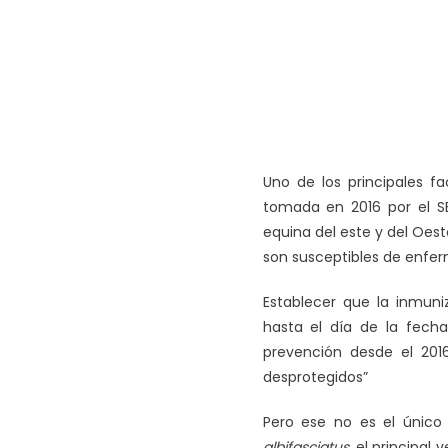
Uno de los principales f
tomada en 2016 por el SE
equina del este y del Oest
son susceptibles de enferm
Establecer que la inmuni
hasta el día de la fec
prevención desde el 2016
desprotegidos”
Pero ese no es el único 
albifasciatus
, el principal