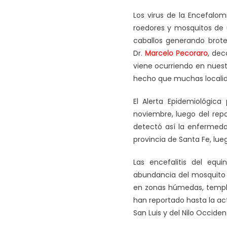
Los virus de la Encefalom
roedores y mosquitos de u
caballos generando brot
Dr.
Marcelo Pecoraro
, de
viene ocurriendo en nuestr
hecho que muchas localida
El Alerta Epidemiológica
noviembre, luego del rep
detectó así la enfermeda
provincia de Santa Fe, lue
Las encefalitis del equ
abundancia del mosquito 
en zonas húmedas, templa
han reportado hasta la act
San Luis y del Nilo Occiden