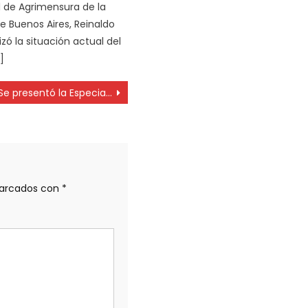
l de Agrimensura de la
de Buenos Aires, Reinaldo
izó la situación actual del
]
Se presentó la Especialización en Derecho Electoral y Democracia
marcados con
*