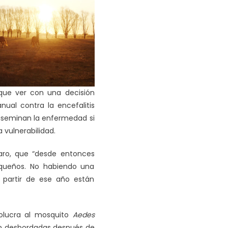
 que ver con una decisión
ual contra la encefalitis
 diseminan la enfermedad si
 vulnerabilidad.
raro, que “desde entonces
queños. No habiendo una
a partir de ese año están
volucra al mosquito
Aedes
stán desbordadas después de