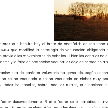
actores que habilita hoy el brote de encefalitis equina tiene
NASA que modificó la estrategia de vacunación obligatoria an
e previa a los movimientos de caballos. Si bien los caballos no
arse y la falta de protección vacunal los dejo en estado de alta
zación sea de carácter voluntario ha generado, según Peco
ha no se ha vacunado o se ha vacunado en nichos muy pe
, todos los caballos, sobre todo los rurales, que nacieron 
factor desencadenante. El otro factor es el climático e in
 vector. “Estamos en pleno Niño, todas las riberas de los ríos e