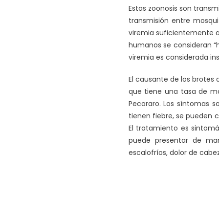
Estas zoonosis son transm
transmisión entre mosqui
viremia suficientemente al
humanos se consideran “ho
viremia es considerada ins
El causante de los brotes 
que tiene una tasa de mor
Pecoraro. Los síntomas so
tienen fiebre, se pueden 
El tratamiento es sintomá
puede presentar de man
escalofríos, dolor de cabe