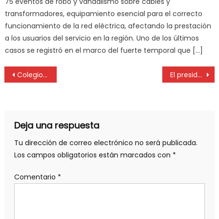
75 eventos de robo y vandalismo sobre cables y
transformadores, equipamiento esencial para el correcto
funcionamiento de la red eléctrica, afectando la prestación
a los usuarios del servicio en la región. Uno de los últimos
casos se registró en el marco del fuerte temporal que […]
Colegio de Profesionales de la Higiene y Seguridad: balance positivo del 2023
El presidente de la UNLP recibió a estudiantes premiados de la carrera de Nutrición
Deja una respuesta
Tu dirección de correo electrónico no será publicada.
Los campos obligatorios están marcados con
*
Comentario
*