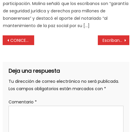
participación. Molina señaló que los escribanos son “garantía
de seguridad jurídica y derechos para millones de
bonaerenses” y destacó el aporte del notariado “al
mantenimiento de la paz social por su […]
CONICET: Abre la Convocatoria de ingreso a la CIC 2021 – Modalidad Proyectos Especiales
Escribanos platenses realizaron varias donaciones de alimentos para hogares y distintas entidades
Deja una respuesta
Tu dirección de correo electrónico no será publicada.
Los campos obligatorios están marcados con
*
Comentario
*