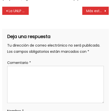
La UNLP vuelve a ubicarse como la mejor del país en el ranking internacional de transparencia
Más estudiantes de la UNLP recibieron tablets y notebooks
Deja una respuesta
Tu dirección de correo electrónico no será publicada.
Los campos obligatorios están marcados con
*
Comentario
*