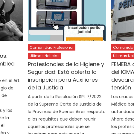
Comunidad Profesional
Comunidad 
os:
Últimas Noticias
Últimas Not
mblea
Profesionales de la Higiene y
FEMEBA a
Seguridad: Está abierta la
del IOMA
inscripción para Auxiliares
descara
en el Art.
de la Justicia
tensión
egio de
a de
A partir de la Resolución SPL 7/2022
Los cruces
de la Suprema Corte de Justicia de
Médica bon
 y los
la Provincia de Buenos Aires respecto
autoridade
de la
a los requisitos que deben reunir
Ahora desd
 el
aquellos profesionales que se
los profesi
ión y
inscriban para actuar en la
acusaron al