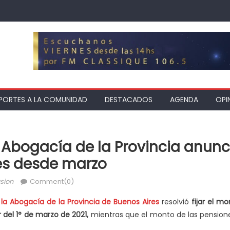
PORTES A LA COMUNIDAD
DESTACADOS
AGENDA
OPI
a Abogacía de la Provincia anun
es desde marzo
sion
Comment(0)
la Abogacía de la Provincia de Buenos Aires
resolvió
fijar el m
 del 1° de marzo de 2021,
mientras que el monto de las pensione