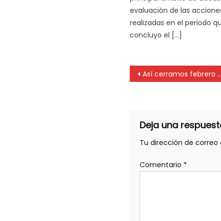
evaluación de las accione
realizadas en el periodo q
concluyo el […]
Así cerramos febrero 2021 en Comunidad Profesional radio, por FM Classique 106.5
Deja una respuest
Tu dirección de correo 
Comentario
*