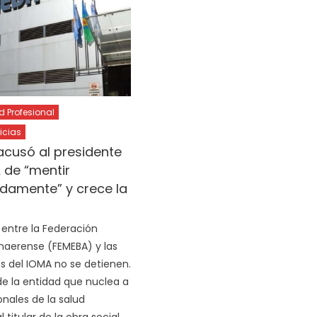
Profesional
icias
cusó al presidente
 de “mentir
damente” y crece la
 entre la Federación
aerense (FEMEBA) y las
s del IOMA no se detienen.
e la entidad que nuclea a
onales de la salud
 titular de la obra social