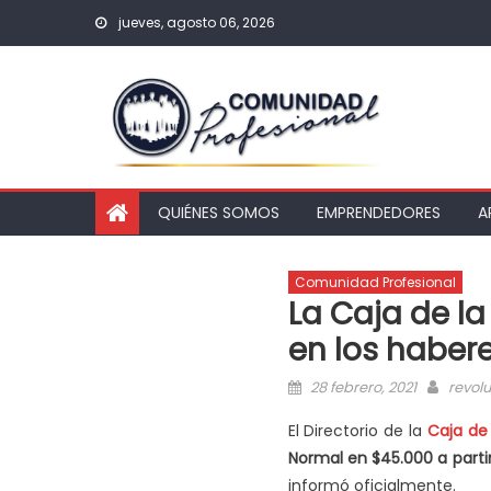
jueves, agosto 06, 2026
QUIÉNES SOMOS
EMPRENDEDORES
A
Comunidad Profesional
La Caja de l
en los haber
28 febrero, 2021
revolu
El Directorio de la
Caja de 
Normal en $45.000 a partir
informó oficialmente.