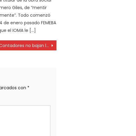
omero Giles, de “mentir
mente”. Todo comenzó
 4 de enero pasado FEMEBA
ue el IOMA le […]
Contadores no bajan la guardia e insisten que no violarán su secreto profesional
marcados con
*