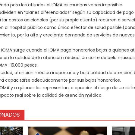
rivada para los afiliados al IOMA es muchas veces imposible.
ubdividen en “planes diferenciados” según su capacidad de pago d
ar costos adicionales (por su propia cuenta) recurren a servic
en al hospital público como único efector de salud posible.(do
miento, por la alta y creciente demanda de servicios de nuevas 
el IOMA surge cuando el IOMA paga honorarios bajos a quienes ati
en la calidad de la atención médica. Un corte de pelo masculin
OMA : 15.000 pesos.
quidad, atención médica inoportuna y baja calidad de atención 
ara capacitarse adecuadamente por sus bajos honorarios.
l IOMA y a quienes los representan, a apreciar el riesgo de un si
mpacto real sobre la calidad de atención médica.
IONADOS