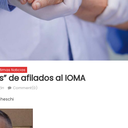
ltimas Noticias
s” de afilados al IOMA
ón
Comment(0)
cheschi