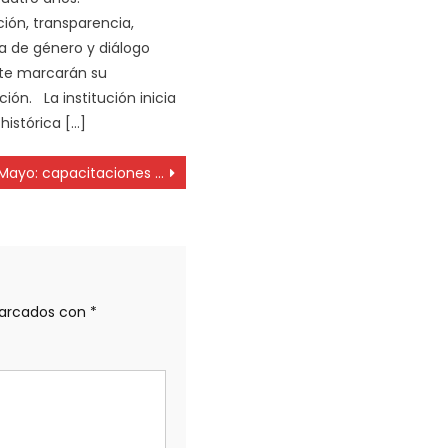
ión, transparencia,
a de género y diálogo
e marcarán su
ión. La institución inicia
histórica […]
Mayo: capacitaciones en el Colegio de Profesionales de la Higiene y Seguridad
marcados con
*