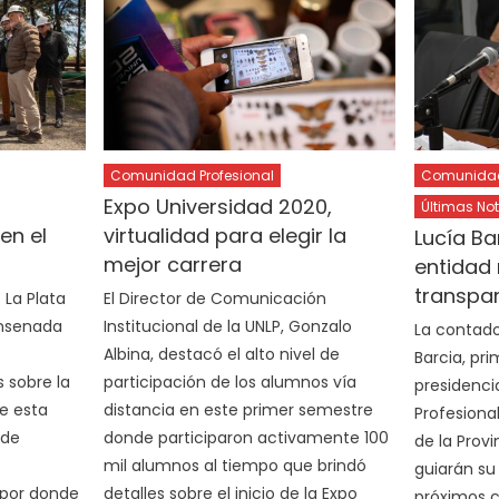
Comunidad Profesional
Comunidad 
a
Expo Universidad 2020,
Últimas Not
en el
virtualidad para elegir la
Lucía Ba
mejor carrera
entidad
transpar
 La Plata
El Director de Comunicación
 Ensenada
Institucional de la UNLP, Gonzalo
La contador
Albina, destacó el alto nivel de
Barcia, pr
 sobre la
participación de los alumnos vía
presidencia
e esta
distancia en este primer semestre
Profesiona
 de
donde participaron activamente 100
de la Provi
mil alumnos al tiempo que brindó
guiarán su
 por donde
detalles sobre el inicio de la Expo
próximos c