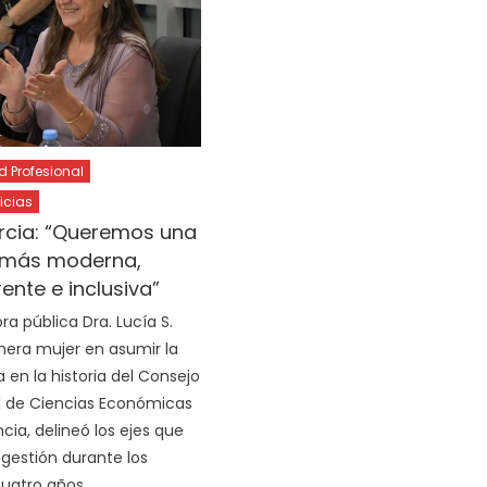
Profesional
icias
rcia: “Queremos una
 más moderna,
ente e inclusiva”
a pública Dra. Lucía S.
imera mujer en asumir la
 en la historia del Consejo
l de Ciencias Económicas
ncia, delineó los ejes que
 gestión durante los
uatro años.