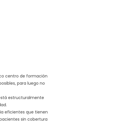
rico centro de formación
osibles, para luego no
está estructuralmente
dad.
a eficientes que tienen
pacientes sin cobertura