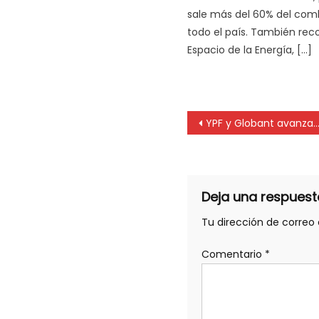
sale más del 60% del comb
todo el país. También reco
Espacio de la Energía, […]
YPF y Globant avanzan en la digitalización de la petrolera con inteligencia artificial
Deja una respuest
Tu dirección de correo 
Comentario
*