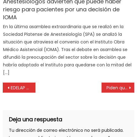
Anestesiólogos advierten que puede haber
riesgo para pacientes por una decisión de
IOMA
En la última asamblea extraordinaria que se realizó en la
Sociedad Platense de Anestesiología (SPA) se analizó la
situación que atraviesa el convenio con el Instituto Obra
Médico Asistencial (IOMA). Tras el debate en asamblea se
difundió la preocupación del sector sobre la decisión que
habría adoptado el Instituto para quedarse con la mitad del
[…]
EDELAP construyó una nueva Subestación en Magdalena para impulsar el desarrollo regional
Piden que Capital resuelva la venta de los test rápidos de Covid-19 para evitar “un circuito ilegal en la provincia”
Deja una respuesta
Tu dirección de correo electrónico no será publicada.