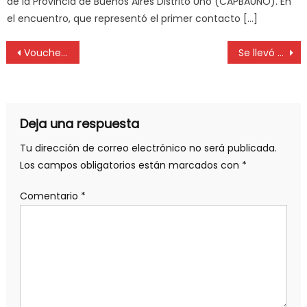
de la Provincia de Buenos Aires Distrito Uno (CAPBAUNO). En
el encuentro, que representó el primer contacto […]
Voucher educativo: las escuelas quieren que siga pero con mejoras
Se llevó a cabo asamblea extraordinaria de la CAAITBA 2024
Deja una respuesta
Tu dirección de correo electrónico no será publicada.
Los campos obligatorios están marcados con
*
Comentario
*