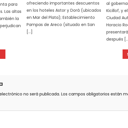
ofreciendo importantes descuentos
al goberna
nta para
en los hoteles Astor y Dorá (ubicados
Kicillof, y 
. Las altas
en Mar del Plata); Establecimiento
Ciudad Au
ambién la
Pampas de Areco (situado en San
Horacio Ro
, perjudican
[…]
presentará
después [
a
electrónico no será publicada.
Los campos obligatorios están 