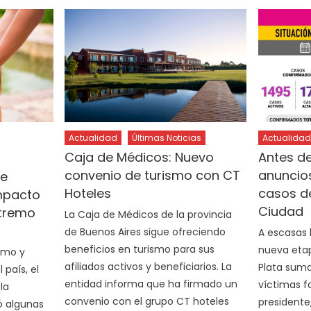
Actualidad
Últimas Noticias
Actualidad
Caja de Médicos: Nuevo
Antes de
convenio de turismo con CT
anuncio
e
Hoteles
casos de
impacto
Ciudad
xtremo
La Caja de Médicos de la provincia
de Buenos Aires sigue ofreciendo
A escasas 
beneficios en turismo para sus
nueva etap
remo y
afiliados activos y beneficiarios. La
Plata suma
 país, el
entidad informa que ha firmado un
víctimas fa
la
convenio con el grupo CT hoteles
presidente
ó algunas