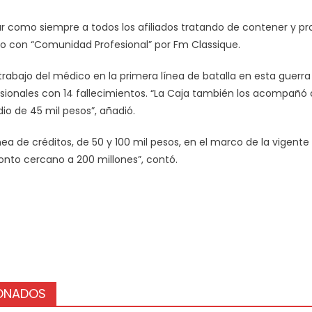
r como siempre a todos los afiliados tratando de contener y pr
go con “Comunidad Profesional” por Fm Classique.
rabajo del médico en la primera línea de batalla en esta guerra
ionales con 14 fallecimientos. “La Caja también los acompañó 
o de 45 mil pesos”, añadió.
nea de créditos, de 50 y 100 mil pesos, en el marco de la vige
nto cercano a 200 millones”, contó.
IONADOS