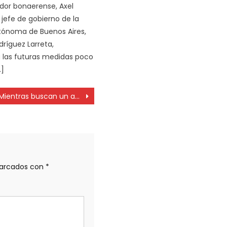
dor bonaerense, Axel
el jefe de gobierno de la
tónoma de Buenos Aires,
dríguez Larreta,
 las futuras medidas poco
…]
Mientras buscan un acuerdo con IOMA, médicos tienen cruces con la Defensoría del Pueblo
marcados con
*