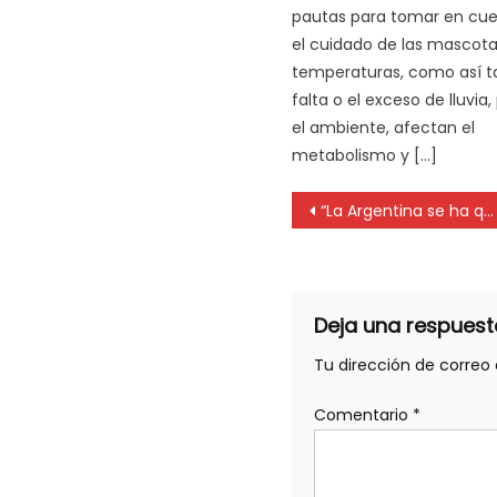
pautas para tomar en cue
el cuidado de las mascotas
temperaturas, como así t
falta o el exceso de lluvia
el ambiente, afectan el
metabolismo y […]
“La Argentina se ha quedado sin dólares y los que hay son de los ahorristas”
Deja una respuest
Tu dirección de correo 
Comentario
*