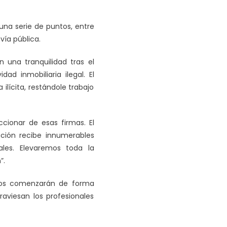
 una serie de puntos, entre
vía pública.
án una tranquilidad tras el
d inmobiliaria ilegal. El
lícita, restándole trabajo
cionar de esas firmas. El
ución recibe innumerables
ales. Elevaremos toda la
”.
tivos comenzarán de forma
aviesan los profesionales