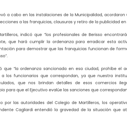
evó a cabo en las instalaciones de la Municipalidad, acordaron
ecciones a las franquicias, clausuras y retiro de la publicidad en 
Martilleros, indicó que “los profesionales de Berisso encontrar
e, que hará cumplir la ordenanza para erradicar esta activida
ación para demostrar que las franquicias funcionan de forma i
so”.
 que “la ordenanza sancionada en esa ciudad, prohíbe el ac
s a los funcionarios que correspondan, ya que nuestra instit
ulados, que nos brindan detalles de esos comercios ileg
o para que el Ejecutivo evalúe las sanciones que correspondan
o por las autoridades del Colegio de Martilleros, los opera
ndente Cagliardi entendió la gravedad de la situación que atr