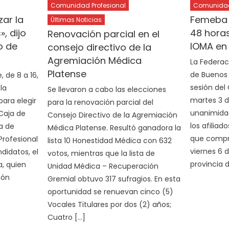
Comunidad Profesional
Comunidad 
ar la
Femeba c
Últimas Noticias
, dijo
48 horas
Renovación parcial en el
o de
IOMA en 
consejo directivo de la
Agremiación Médica
La Federac
Platense
de Buenos 
 de 8 a 16,
sesión del
la
Se llevaron a cabo las elecciones
martes 3 d
para elegir
para la renovación parcial del
unanimidad
Caja de
Consejo Directivo de la Agremiación
los afiliad
ia de
Médica Platense. Resultó ganadora la
que compre
rofesional
lista 10 Honestidad Médica con 632
viernes 6 
didatos, el
votos, mientras que la lista de
provincia d
a, quien
Unidad Médica – Recuperación
ión
Gremial obtuvo 317 sufragios. En esta
oportunidad se renuevan cinco (5)
Vocales Titulares por dos (2) años;
Cuatro […]