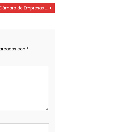
Cámara de Empresas de Ascensores apuesta por la capacitación constante
marcados con
*