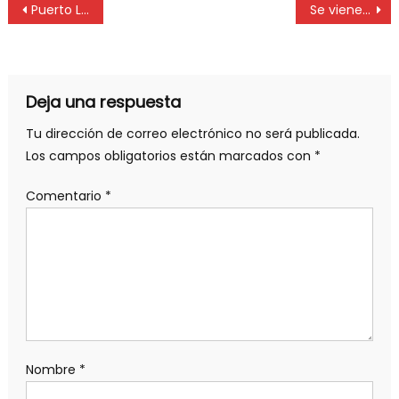
Puerto La Plata, en movimiento y con un rol protagónico en el sistema logístico portuario
Se viene una nueva edición de Expo UNLP
Deja una respuesta
Tu dirección de correo electrónico no será publicada.
Los campos obligatorios están marcados con
*
Comentario
*
Nombre
*