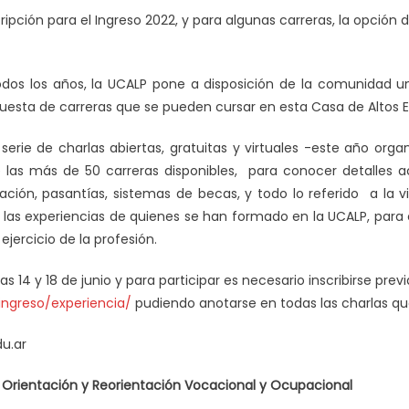
cripción para el Ingreso 2022, y para algunas carreras, la opción 
dos los años, la UCALP pone a disposición de la comunidad
uesta de carreras que se pueden cursar en esta Casa de Altos E
erie de charlas abiertas, gratuitas y virtuales -este año orga
las más de 50 carreras disponibles, para conocer detalles 
ción, pasantías, sistemas de becas, y todo lo referido a la vi
 y las experiencias de quienes se han formado en la UCALP, pa
ejercicio de la profesión.
ías 14 y 18 de junio y para participar es necesario inscribirse prev
ingreso/experiencia/
pudiendo anotarse en todas las charlas que
u.ar
rientación y Reorientación Vocacional y Ocupacional