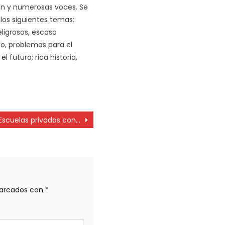
n y numerosas voces. Se
los siguientes temas:
eligrosos, escaso
o, problemas para el
el futuro; rica historia,
]
Escuelas privadas conformes con la vuelta a clases pero lo piden en toda la Provincia
marcados con
*