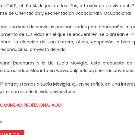
 UCALP, el día 14 de junio a las 17hs, a través de un vivo del IG
e de Orientación y Reorientación Vocacional y Ocupacional.
on una serie de servicios personalizados para acompañar a to
momento de sus vidas en el que se encuentren, se plantean el i
sobre la elección de una carrera, oficio, ocupación, o bien q
 reconducir su proyecto de vida.
ilvana Escobares y la Lic. Lucía Moviglia, esta propuesta d
la comunidad. Más info en www.ucalp.edu.ar/orientacionyreorie
l”
, entrevistamos a
Lucía Moviglia
, quien se refirió, en una inte
ir el camino de la vida universitaria.
 COMUNIDAD PROFESIONAL AQUI
lp