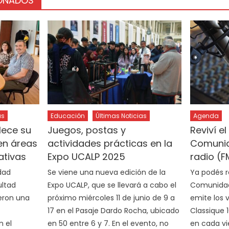
IONADOS
as
Educación
Últimas Noticias
Agenda
lece su
Juegos, postas y
Reviví e
en áreas
actividades prácticas en la
Comunid
ativas
Expo UCALP 2025
radio (F
dad
Se viene una nueva edición de la
Ya podés r
ultad
Expo UCALP, que se llevará a cabo el
Comunidad 
eron una
próximo miércoles 11 de junio de 9 a
emite los v
17 en el Pasaje Dardo Rocha, ubicado
Classique 
n el
en 50 entre 6 y 7. En el evento, no
en cada v