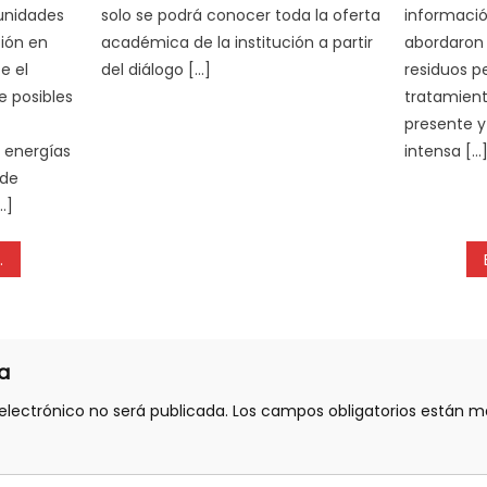
tunidades
solo se podrá conocer toda la oferta
informació
ión en
académica de la institución a partir
abordaron 
e el
del diálogo […]
residuos p
e posibles
tratamient
presente y 
e energías
intensa […
 de
…]
a
electrónico no será publicada.
Los campos obligatorios están 