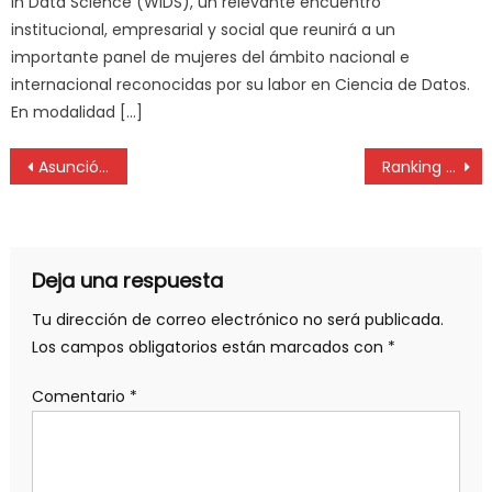
in Data Science (WiDS), un relevante encuentro
institucional, empresarial y social que reunirá a un
importante panel de mujeres del ámbito nacional e
internacional reconocidas por su labor en Ciencia de Datos.
En modalidad […]
Asunción de las nuevas autoridades de Sadop Nación
Ranking QS: La UNLP es la única de Argentina que escaló posiciones
Deja una respuesta
Tu dirección de correo electrónico no será publicada.
Los campos obligatorios están marcados con
*
Comentario
*