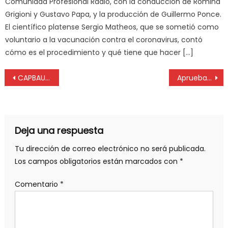
Comunidad Profesional Radio, con la conducción de Romina
Grigioni y Gustavo Papa, y la producción de Guillermo Ponce.
El científico platense Sergio Matheos, que se sometió como
voluntario a la vacunación contra el coronavirus, contó
cómo es el procedimiento y qué tiene que hacer […]
CAPBAUNO: Reunión con el intendente de San Vicente
Aprueban nuevos valores de aportes y beneficios en la Caja de Médicos
Deja una respuesta
Tu dirección de correo electrónico no será publicada.
Los campos obligatorios están marcados con
*
Comentario
*