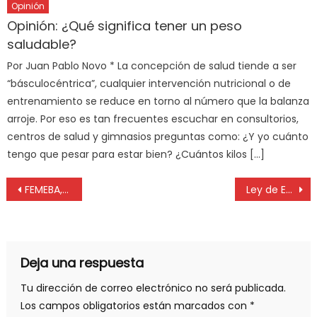
Opinión
Opinión: ¿Qué significa tener un peso
saludable?
Por Juan Pablo Novo * La concepción de salud tiende a ser
“básculocéntrica”, cualquier intervención nutricional o de
entrenamiento se reduce en torno al número que la balanza
arroje. Por eso es tan frecuentes escuchar en consultorios,
centros de salud y gimnasios preguntas como: ¿Y yo cuánto
tengo que pesar para estar bien? ¿Cuántos kilos […]
FEMEBA, medidas judiciales, medicina y el uso de dióxido de cloro
Ley de Economía del Conocimiento: se establecen las actividades promovidas
Deja una respuesta
Tu dirección de correo electrónico no será publicada.
Los campos obligatorios están marcados con
*