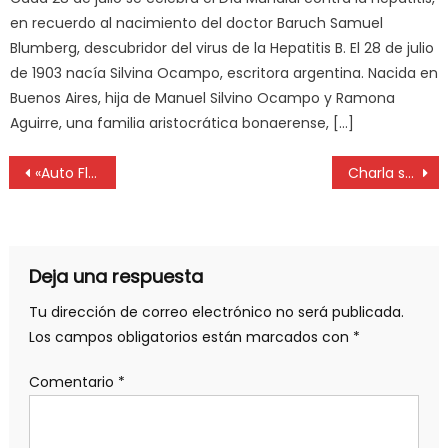
en recuerdo al nacimiento del doctor Baruch Samuel
Blumberg, descubridor del virus de la Hepatitis B. El 28 de julio
de 1903 nacía Silvina Ocampo, escritora argentina. Nacida en
Buenos Aires, hija de Manuel Silvino Ocampo y Ramona
Aguirre, una familia aristocrática bonaerense, […]
«Auto Flap»: suman nuevas funciones en la República de los Niños
Charla sobre el transporte y la movilidad en la pospandemia
Deja una respuesta
Tu dirección de correo electrónico no será publicada.
Los campos obligatorios están marcados con
*
Comentario
*