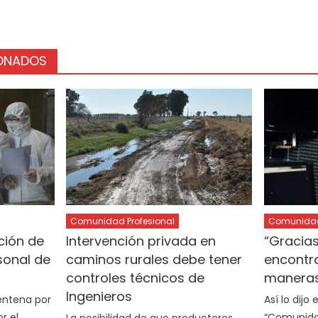
IONADOS
Comunidad Profesional
Comunidad 
ción de
Intervención privada en
“Gracia
sonal de
caminos rurales debe tener
encontr
controles técnicos de
maneras
Ingenieros
entena por
Así lo dijo
r el
“Comunidad
La posibilidad de que productores