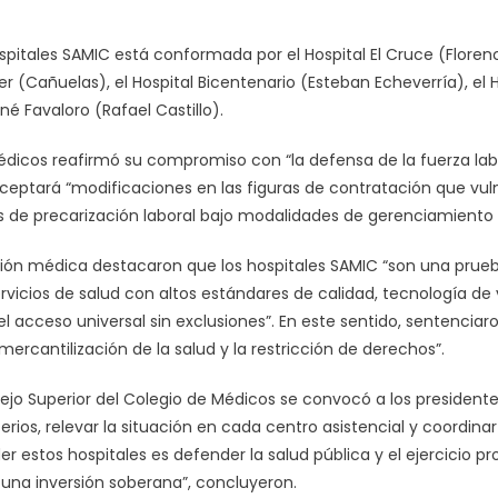
spitales SAMIC está conformada por el Hospital El Cruce (Florenci
r (Cañuelas), el Hospital Bicentenario (Esteban Echeverría), el H
ené Favaloro (Rafael Castillo).
édicos reafirmó su compromiso con “la defensa de la fuerza labo
ceptará “modificaciones en las figuras de contratación que vuln
 de precarización laboral bajo modalidades de gerenciamiento 
ción médica destacaron que los hospitales SAMIC “son una prue
rvicios de salud con altos estándares de calidad, tecnología de
l acceso universal sin exclusiones”. En este sentido, sentenciaro
mercantilización de la salud y la restricción de derechos”.
jo Superior del Colegio de Médicos se convocó a los presidentes 
terios, relevar la situación en cada centro asistencial y coordin
r estos hospitales es defender la salud pública y el ejercicio pro
 una inversión soberana”, concluyeron.