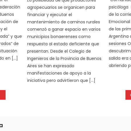
Federación
psicóloga 
agropecuarios se organicen para
 Buenos
de la corr
financiar y ejecutar el
uación de
Emocional 
mantenimiento de caminos rurales
y el
de las pri
comenzó a ganar espacio en varios
cada” y que
Argentina 
municipios bonaerenses como
rados” de
sesiones O
respuesta al estado deficiente que
situación
descubrimo
presentan. Desde el Colegio de
do en […]
salida era
Ingenieros de la Provincia de Buenos
abriendo p
Aires se han expresado
manifestaciones de apoyo a la
iniciativa pero advirtieron que […]
a