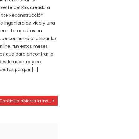
Ivette del Río, creadora
iente Reconstrucción
e ingeniera de vida y una
meras terapeutas en
que comenzó a utilizar las
nline. “En estos meses
s que para encontrar la
 desde adentro y no
uertas porque […]
Continúa abierta la inscripción a las becas de la UNLP