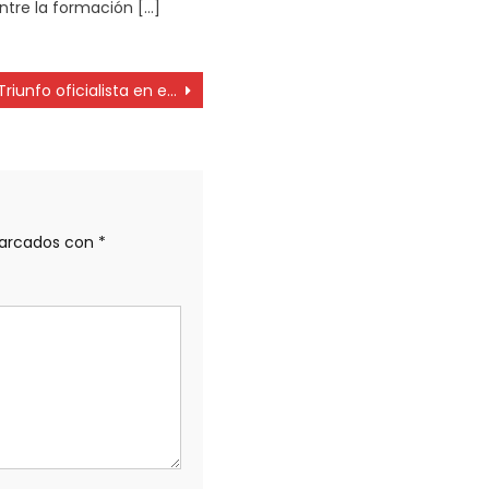
entre la formación […]
Triunfo oficialista en el distrivo V del Colegio de Ingenieros
marcados con
*