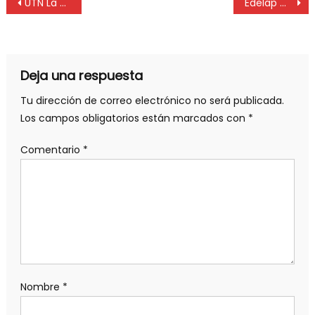
UTN La Plata: 1° Jornada de Industria y desarrollo sostenible
Edelap mejora el abastecimiento de electricidad para la Región
Deja una respuesta
Tu dirección de correo electrónico no será publicada.
Los campos obligatorios están marcados con
*
Comentario
*
Nombre
*