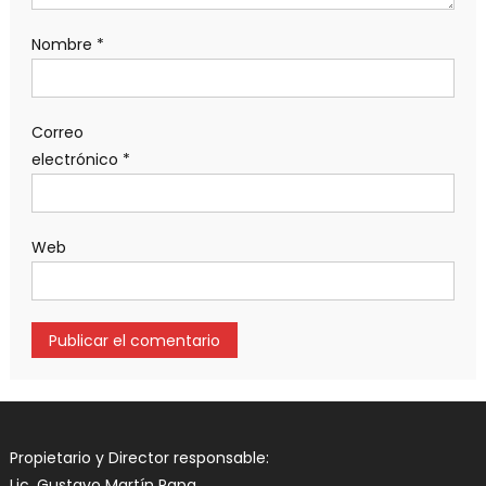
Nombre
*
Correo
electrónico
*
Web
Propietario y Director responsable:
Lic. Gustavo Martín Papa