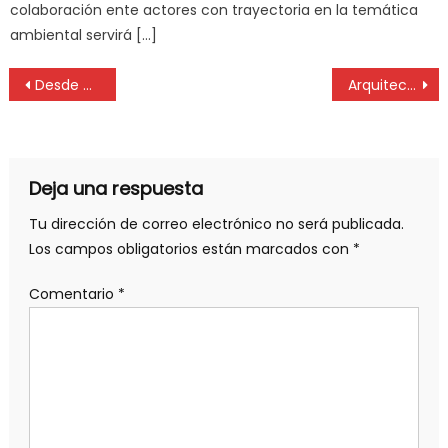
colaboración ente actores con trayectoria en la temática
ambiental servirá […]
Desde el 20 de marzo suspenden cirugías programadas para afiliados de IOMA
Arquitectos: cambio de valores referenciales / abril 2024
Deja una respuesta
Tu dirección de correo electrónico no será publicada.
Los campos obligatorios están marcados con
*
Comentario
*