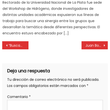
Rectorado de la Universidad Nacional de La Plata fue sede
del Workshop de Hidrógeno, donde investigadores de
distintas unidades académicas expusieron sus líneas de
trabajo para buscar una sinergia entre los grupos que
desarrollan la temática desde diferentes perspectivas. El
encuentro estuvo encabezado por […]
“Buscamos llevarle agua de buena calidad a pueblos rurales con menos de 2.000 habitantes”
Juan Boullosa, anestesiólogo: «Apostar al diálogo y la responsabilidad para atravesar la crisis»
Deja una respuesta
Tu dirección de correo electrónico no será publicada.
Los campos obligatorios están marcados con
*
Comentario
*