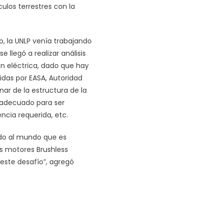
ulos terrestres con la
o, la UNLP venía trabajando
 llegó a realizar análisis
ón eléctrica, dado que hay
idas por EASA, Autoridad
ar de la estructura de la
o adecuado para ser
ncia requerida, etc.
ado al mundo que es
es motores Brushless
 este desafío”, agregó