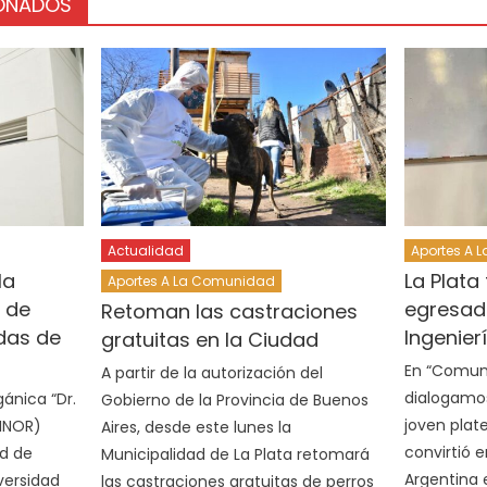
IONADOS
Actualidad
Aportes A 
la
La Plata 
Aportes A La Comunidad
 de
egresado
Retoman las castraciones
ldas de
Ingenier
gratuitas en la Ciudad
En “Comuni
A partir de la autorización del
dialogamos
ánica “Dr.
Gobierno de la Provincia de Buenos
joven plat
INOR)
Aires, desde este lunes la
convirtió 
ad de
Municipalidad de La Plata retomará
Argentina 
versidad
las castraciones gratuitas de perros