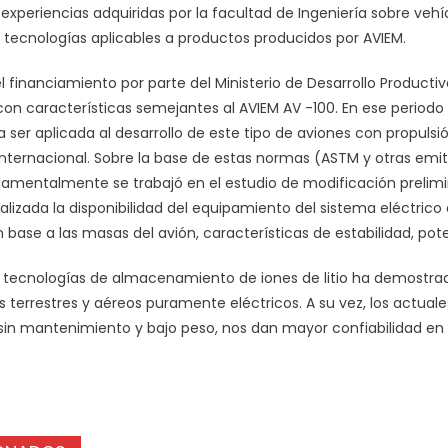
experiencias adquiridas por la facultad de Ingeniería sobre vehíc
 tecnologías aplicables a productos producidos por AVIEM.
el financiamiento por parte del Ministerio de Desarrollo Productiv
on características semejantes al AVIEM AV -100. En ese periodo se
 ser aplicada al desarrollo de este tipo de aviones con propulsi
internacional. Sobre la base de estas normas (ASTM y otras emit
amentalmente se trabajó en el estudio de modificación prelimin
lizada la disponibilidad del equipamiento del sistema eléctric
n base a las masas del avión, características de estabilidad, pote
s tecnologías de almacenamiento de iones de litio ha demostr
os terrestres y aéreos puramente eléctricos. A su vez, los actual
 sin mantenimiento y bajo peso, nos dan mayor confiabilidad en