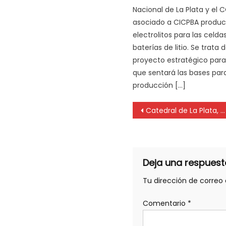
Nacional de La Plata y el 
asociado a CICPBA produc
electrolitos para las celda
baterías de litio. Se trata 
proyecto estratégico para 
que sentará las bases para
producción […]
Catedral de La Plata, con alta tecnología, en «Museos bajo la luz de la Luna»
Deja una respuest
Tu dirección de correo 
Comentario
*