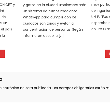
muy particu
CONICET y
y gatos en la ciudad. Implementarán
de Ingenie
irá
un sistema de turnos mediante
UNLP. “Fue
s de
WhatsApp para cumplir con los
esperaba ni
de un
cuidados sanitarios y evitar la
en Fm Clas
el país
concentración de personas. Según
 la
informaron desde la […]
a
electrónico no será publicada.
Los campos obligatorios están 