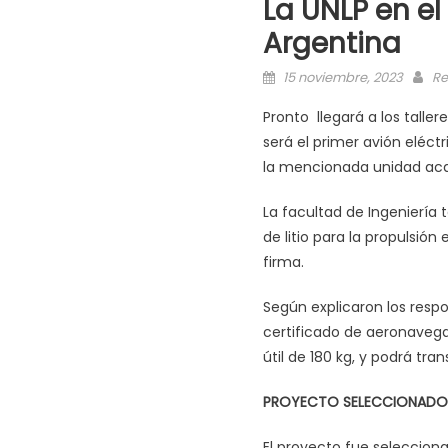
La UNLP en el
Argentina
15 noviembre, 2023
Re
Pronto llegará a los taller
será el primer avión eléct
la mencionada unidad aca
La facultad de Ingeniería 
de litio para la propulsión
firma.
Según explicaron los respo
certificado de aeronavegab
útil de 180 kg, y podrá t
PROYECTO SELECCIONADO
El proyecto fue seleccion