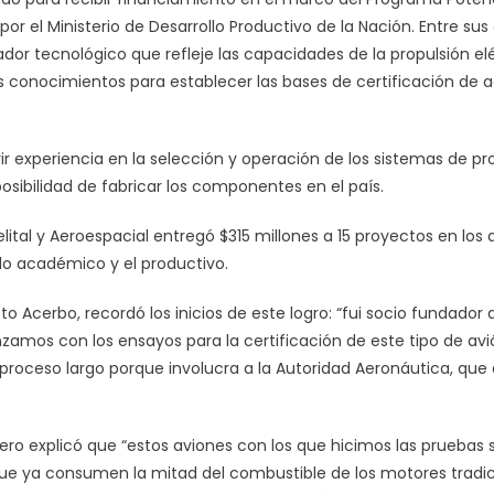
r el Ministerio de Desarrollo Productivo de la Nación. Entre sus 
r tecnológico que refleje las capacidades de la propulsión elé
os conocimientos para establecer las bases de certificación de 
r experiencia en la selección y operación de los sistemas de pro
osibilidad de fabricar los componentes en el país.
lital y Aeroespacial entregó $315 millones a 15 proyectos en los 
do académico y el productivo.
o Acerbo, recordó los inicios de este logro: “fui socio fundador d
mos con los ensayos para la certificación de este tipo de avi
 proceso largo porque involucra a la Autoridad Aeronáutica, que
iero explicó que “estos aviones con los que hicimos las pruebas
e ya consumen la mitad del combustible de los motores tradic