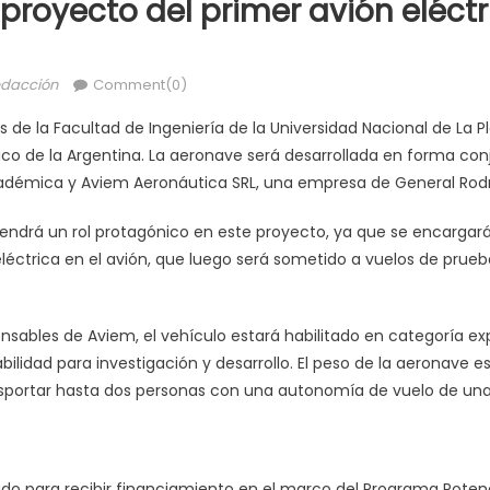
 proyecto del primer avión eléctr
dacción
Comment(0)
es de la Facultad de Ingeniería de la Universidad Nacional de La Pl
rico de la Argentina. La aeronave será desarrollada en forma con
démica y Aviem Aeronáutica SRL, una empresa de General Rodr
tendrá un rol protagónico en este proyecto, ya que se encargará
 eléctrica en el avión, que luego será sometido a vuelos de prueba
nsables de Aviem, el vehículo estará habilitado en categoría e
ilidad para investigación y desarrollo. El peso de la aeronave e
ransportar hasta dos personas con una autonomía de vuelo de una
ado para recibir financiamiento en el marco del Programa Poten