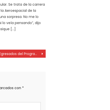
lar. Se trata de la carrera
ría Aeroespacial de la
 una sorpresa. No me lo
 lo veía pensando”, dijo
sique […]
Egresados del Programa de Oficios de Edelap renovaron las instalaciones eléctricas de club
marcados con
*