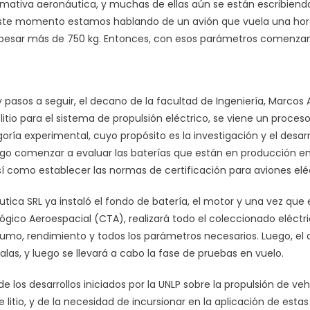
tiva aeronáutica, y muchas de ellas aún se están escribiend
este momento estamos hablando de un avión que vuela una hora
pesar más de 750 kg. Entonces, con esos parámetros comenzam
 pasos a seguir, el decano de la facultad de Ingeniería, Marcos A
 litio para el sistema de propulsión eléctrico, se viene un proces
oría experimental, cuyo propósito es la investigación y el desarro
go comenzar a evaluar las baterías que están en producción e
sí como establecer las normas de certificación para aviones eléc
ca SRL ya instaló el fondo de batería, el motor y una vez que el
ógico Aeroespacial (CTA), realizará todo el coleccionado eléctri
umo, rendimiento y todos los parámetros necesarios. Luego, el 
alas, y luego se llevará a cabo la fase de pruebas en vuelo.
 de los desarrollos iniciados por la UNLP sobre la propulsión de v
 litio, y de la necesidad de incursionar en la aplicación de esta