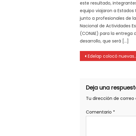
este resultado, integrante
equipo viajaron a Estados
junto a profesionales de l
Nacional de Actividades E
(CONAE) para la entrega d
desarrollo, que será […]
Edelap colocó nuevas columnas de hormigón en los tendidos troncales de San Carlos y Lisandro Olmos.
Deja una respuest
Tu dirección de correo 
Comentario
*