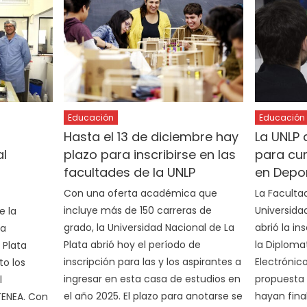
Educación
Educación
Hasta el 13 de diciembre hay
La UNLP 
al
plazo para inscribirse en las
para cur
facultades de la UNLP
en Depor
Con una oferta académica que
La Faculta
incluye más de 150 carreras de
Universida
e la
grado, la Universidad Nacional de La
abrió la in
la
Plata abrió hoy el período de
la Diploma
 Plata
inscripción para las y los aspirantes a
Electrónico
to los
ingresar en esta casa de estudios en
propuesta 
l
el año 2025. El plazo para anotarse se
hayan fina
TENEA. Con