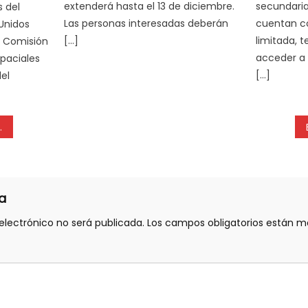
extenderá hasta el 13 de diciembre.
secundaria
s del
Las personas interesadas deberán
cuentan c
 Unidos
[…]
limitada, t
a Comisión
acceder a 
spaciales
[…]
el
a
electrónico no será publicada.
Los campos obligatorios están 