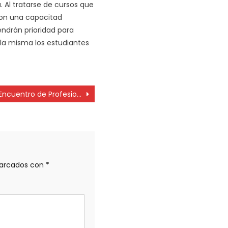
. Al tratarse de cursos que
on una capacitad
endrán prioridad para
la misma los estudiantes
Encuentro de Profesionales de la Higiene y Seguridad en Misiones
marcados con
*