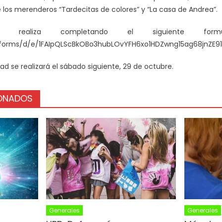
 los merenderos “Tardecitas de colores” y “La casa de Andrea”.
e realiza completando el siguiente form
/forms/d/e/1FAIpQLScBkOBo3hubLOvYFH6xo1HDZwng15ag68jnZE9
idad se realizará el sábado siguiente, 29 de octubre.
IONADOS
Generales
Generales