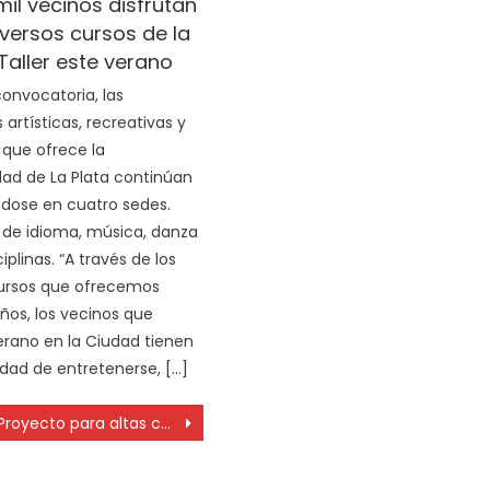
il vecinos disfrutan
iversos cursos de la
Taller este verano
onvocatoria, las
artísticas, recreativas y
 que ofrece la
dad de La Plata continúan
ndose en cuatro sedes.
 de idioma, música, danza
ciplinas. “A través de los
cursos que ofrecemos
años, los vecinos que
erano en la Ciudad tienen
idad de entretenerse, […]
Proyecto para altas capacidades intelectuales trabado en la Legislatura bonaerense