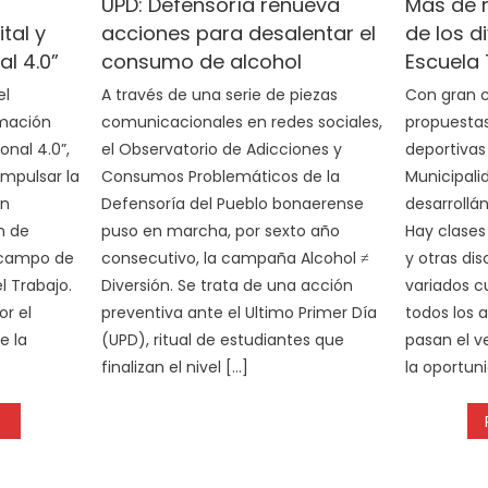
UPD: Defensoría renueva
Más de m
tal y
acciones para desalentar el
de los d
l 4.0”
consumo de alcohol
Escuela 
el
A través de una serie de piezas
Con gran c
rmación
comunicacionales en redes sociales,
propuestas 
onal 4.0”,
el Observatorio de Adicciones y
deportivas
impulsar la
Consumos Problemáticos de la
Municipali
ón
Defensoría del Pueblo bonaerense
desarrollá
n de
puso en marcha, por sexto año
Hay clases
 campo de
consecutivo, la campaña Alcohol ≠
y otras dis
l Trabajo.
Diversión. Se trata de una acción
variados 
or el
preventiva ante el Ultimo Primer Día
todos los 
e la
(UPD), ritual de estudiantes que
pasan el v
finalizan el nivel […]
la oportun