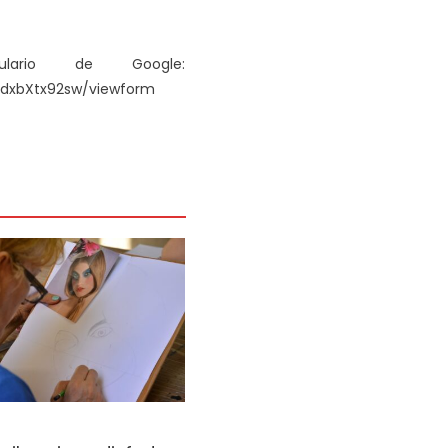
ulario de Google:
1dxbXtx92sw/viewform