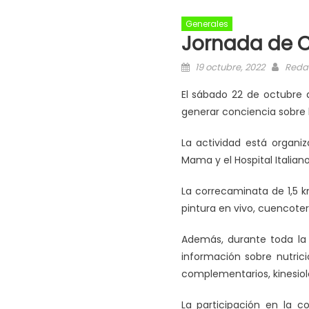
Generales
Jornada de C
19 octubre, 2022
Reda
El sábado 22 de octubre a
generar conciencia sobre 
La actividad está organiz
Mama y el Hospital Italian
La correcaminata de 1,5 k
pintura en vivo, cuencoter
Además, durante toda la j
información sobre nutric
complementarios, kinesiol
La participación en la 