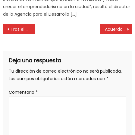
crecer el emprendedurismo en la ciudad”, resaltó el director
de la Agencia para el Desarrollo […]
Tras el último aumento a los docentes, escuelas privadas reclaman otra suba en las cuotas
Acuerdo entre la UNLP y la UNAJ para contar con un laboratorio de doble dependencia
Deja una respuesta
Tu dirección de correo electrónico no será publicada.
Los campos obligatorios están marcados con
*
Comentario
*