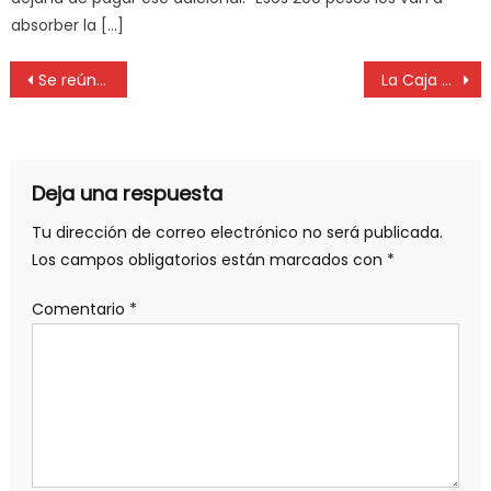
absorber la […]
Se reúne la Asamblea Universitaria para elegir al nuevo presidente
La Caja de Médicos recuerda a sus beneficiarios que no deben tramitar más la Supervivencia
Deja una respuesta
Tu dirección de correo electrónico no será publicada.
Los campos obligatorios están marcados con
*
Comentario
*