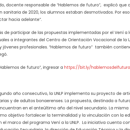
edo, docente responsable de “Hablemos de futuro”, explicó que 
ión sanitaria de 2020, los alumnos estaban desmotivados. Por 
ctar hacia adelante”.
 de participar de las propuestas implementadas por el Vení a la
tuales a integrantes del Centro de Orientación Vocacional de la
s y jóvenes profesionales. “Hablemos de futuro” también contien
egó.
ablemos de futuro”, ingresar a
https://bit.ly/hablemosdelfuturo
gundo año consecutivo, la UNLP implementa su proyecto de arti
rarias y de adultos bonaerenses. La propuesta, destinada a futu
encuentran en el anteúltimo año del nivel secundario. La misma
mo objetivo fortalecer la terminalidad y la vinculación con la e
 el marco del programa Vení a la UNLP. La iniciativa cuenta 
 Educación Secundaria, la dirección de Educación Técnica y la d