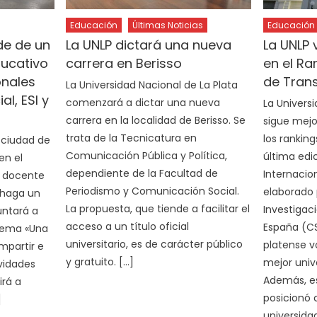
Educación
Últimas Noticias
Educación
de de un
La UNLP dictará una nueva
La UNLP 
ucativo
carrera en Berisso
en el Ra
onales
de Tran
La Universidad Nacional de La Plata
al, ESI y
comenzará a dictar una nueva
La Univers
carrera en la localidad de Berisso. Se
sigue mejo
trata de la Tecnicatura en
los ranking
a ciudad de
Comunicación Pública y Política,
última edi
en el
dependiente de la Facultad de
Internacio
n docente
Periodismo y Comunicación Social.
elaborado 
 haga un
La propuesta, que tiende a facilitar el
Investigac
untará a
acceso a un título oficial
España (CS
 lema «Una
universitario, es de carácter público
platense v
mpartir e
y gratuito. […]
mejor univ
ividades
Además, es
irá a
posicionó 
]
universida