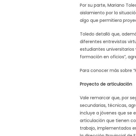
Por su parte, Mariano Tol
aislamiento por la situac
algo que permitiera proye
Toledo detalló que, además
diferentes entrevistas vir
estudiantes universitario
formación en oficios”, agr
Para conocer más sobre “H
Proyecto de articulación
Vale remarcar que, por se
secundarias, técnicas, ag
incluye a jóvenes que se 
articulación que tienen co
trabajo, implementados en
la dirección Provincial de