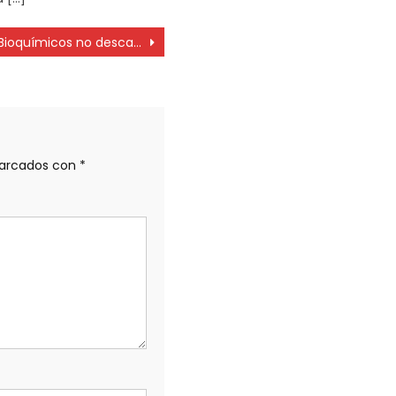
Bioquímicos no descartan medidas ante “la falta de definiciones de IOMA y PAMI”
marcados con
*