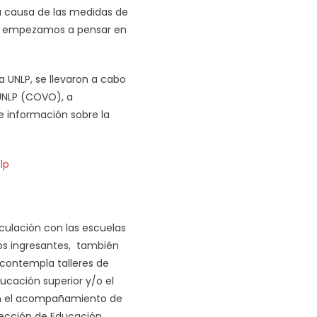
a causa de las medidas de
eso empezamos a pensar en
 UNLP, se llevaron a cabo
 UNLP (COVO), a
e información sobre la
lp
culación con las escuelas
ros ingresantes, también
 contempla talleres de
ducación superior y/o el
con el acompañamiento de
irección de Educación