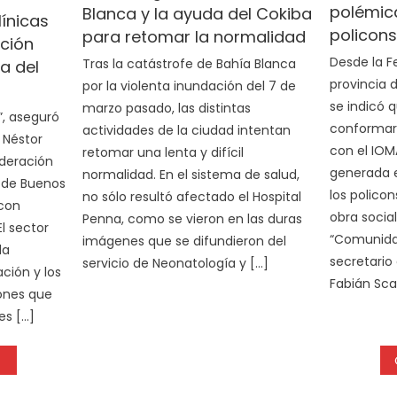
polémic
Blanca y la ayuda del Cokiba
línicas
policons
para retomar la normalidad
ación
Desde la F
Tras la catástrofe de Bahía Blanca
a del
provincia 
por la violenta inundación del 7 de
se indicó 
marzo pasado, las distintas
”, aseguró
conformar
actividades de la ciudad intentan
Néstor
con el IOM
retomar una lenta y difícil
ederación
generada e
normalidad. En el sistema de salud,
a de Buenos
los policon
no sólo resultó afectado el Hospital
 con
obra social
Penna, como se vieron en las duras
l sector
“Comunidad
imágenes que se difundieron del
la
secretario
servicio de Neonatología y […]
ación y los
Fabián Scaf
ones que
es […]