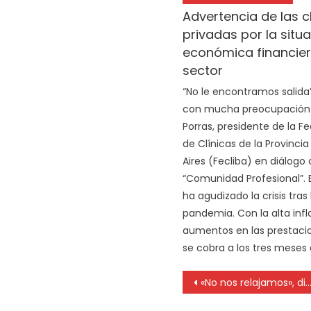
Advertencia de las c
privadas por la situ
económica financier
sector
“No le encontramos salida
con mucha preocupación 
Porras, presidente de la F
de Clínicas de la Provinci
Aires (Fecliba) en diálogo
“Comunidad Profesional”. E
ha agudizado la crisis tras 
pandemia. Con la alta infl
aumentos en las prestaci
se cobra a los tres meses 
«No nos relajamos», dijeron médicos de La Plata ante declaraciones del presidente Fernández