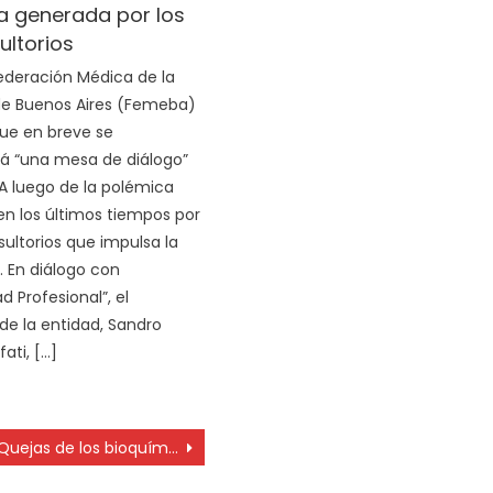
a generada por los
ultorios
ederación Médica de la
de Buenos Aires (Femeba)
que en breve se
á “una mesa de diálogo”
A luego de la polémica
n los últimos tiempos por
sultorios que impulsa la
. En diálogo con
 Profesional”, el
 de la entidad, Sandro
ati, […]
Quejas de los bioquímicos por la autorización de la venta de test en farmacias para detectar al Covid