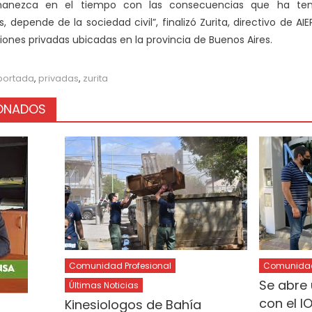
anezca en el tiempo con las consecuencias que ha teni
depende de la sociedad civil”, finalizó Zurita, directivo de A
iones privadas ubicadas en la provincia de Buenos Aires.
portada
,
privadas
,
zurita
IONADOS
Comunidad Profesional
Comunidad 
Se abre 
Últimas Noticias
con el I
Kinesiologos de Bahía