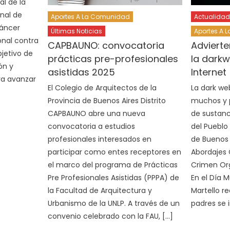
l de la
onal de
Aportes A La Comunidad
Actualidad
Cáncer
Últimas Noticias
Aportes A 
onal contra
CAPBAUNO: convocatoria
Advierte
jetivo de
prácticas pre-profesionales
la darkw
ón y
asistidas 2025
Internet
ra avanzar
El Colegio de Arquitectos de la
La dark we
Provincia de Buenos Aires Distrito
muchos y p
CAPBAUNO abre una nueva
de sustanc
convocatoria a estudios
del Pueblo
profesionales interesados en
de Buenos 
participar como entes receptores en
Abordajes 
el marco del programa de Prácticas
Crimen Org
Pre Profesionales Asistidas (PPPA) de
En el Día M
la Facultad de Arquitectura y
Martello 
Urbanismo de la UNLP. A través de un
padres se i
convenio celebrado con la FAU, […]