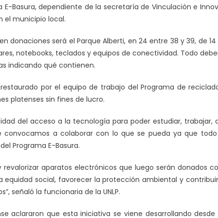
 E-Basura, dependiente de la secretaría de Vinculación e Innov
n el municipio local.
cen donaciones será el Parque Alberti, en 24 entre 38 y 39, de 14 
ares, notebooks, teclados y equipos de conectividad. Todo debe
das indicando qué contienen.
restaurado por el equipo de trabajo del Programa de reciclad
es platenses sin fines de lucro.
idad del acceso a la tecnología para poder estudiar, trabajar
ue convocamos a colaborar con lo que se pueda ya que todo 
 del Programa E-Basura.
ar y revalorizar aparatos electrónicos que luego serán donados con
 la equidad social, favorecer la protección ambiental y contrib
”, señaló la funcionaria de la UNLP.
se aclararon que esta iniciativa se viene desarrollando desd