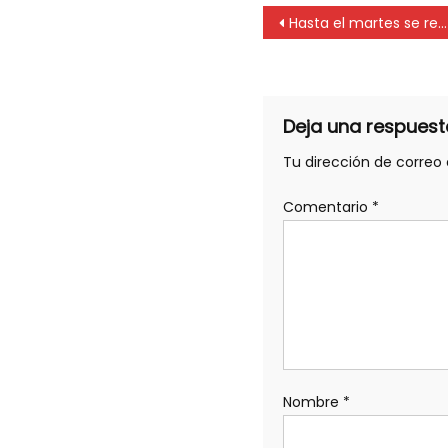
Hasta el martes se reciben trabajos en concurso literario de los escribanos
Deja una respuest
Tu dirección de correo 
Comentario
*
Nombre
*