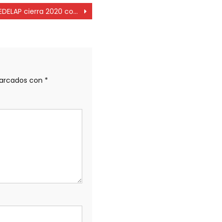
EDELAP cierra 2020 con inversiones de 1.000 millones de pesos en obras
marcados con
*