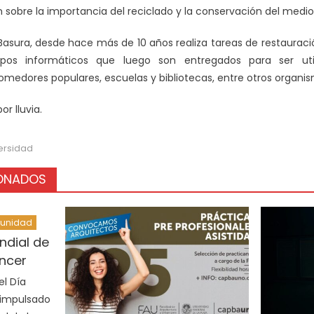
n sobre la importancia del reciclado y la conservación del med
-Basura, desde hace más de 10 años realiza tareas de restaurac
uipos informáticos que luego son entregados para ser utili
omedores populares, escuelas y bibliotecas, entre otros organi
r lluvia.
ersidad
IONADOS
munidad
ndial de
áncer
el Día
 impulsado