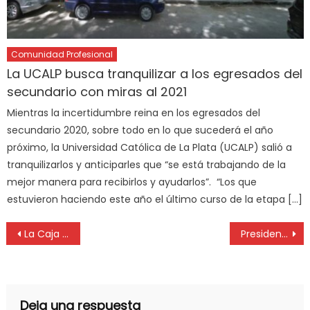
Comunidad Profesional
La UCALP busca tranquilizar a los egresados del
secundario con miras al 2021
Mientras la incertidumbre reina en los egresados del
secundario 2020, sobre todo en lo que sucederá el año
próximo, la Universidad Católica de La Plata (UCALP) salió a
tranquilizarlos y anticiparles que “se está trabajando de la
mejor manera para recibirlos y ayudarlos”. “Los que
estuvieron haciendo este año el último curso de la etapa […]
La Caja de la Abogacía anunció una suba en la jubilación que ascenderá a 40 mil pesos
Presidente de la Comisión de Educación de Diputados asegura que “hay voluntad política para ayudar a las escuelas privadas” pero que no se sanciona la ley “porque aún no hay recursos”
Deja una respuesta