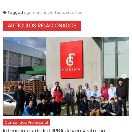
Tagged
agrimensor
,
portada
,
satélites
ARTÍCULOS RELACIONADOS
Comunidad Profesional
Integrantes de la UIPBA Joven visitaron