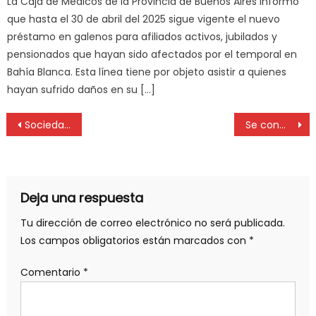
La Caja de Médicos de la Provincia de Buenos Aires informó
que hasta el 30 de abril del 2025 sigue vigente el nuevo
préstamo en galenos para afiliados activos, jubilados y
pensionados que hayan sido afectados por el temporal en
Bahía Blanca. Esta línea tiene por objeto asistir a quienes
hayan sufrido daños en su […]
Sociedad Platense de Anestesiología: el impacto de la pandemia en la formación profesional
Se conmemora hoy el Día del Farmacéutico Argentino
Deja una respuesta
Tu dirección de correo electrónico no será publicada.
Los campos obligatorios están marcados con
*
Comentario
*