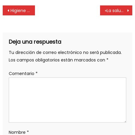
Higiene y Seguridad: Formación técnica en acción
«La salud pública es un pilar democrático», afirman médicos bonaerenses
Deja una respuesta
Tu dirección de correo electrónico no será publicada.
Los campos obligatorios están marcados con
*
Comentario
*
Nombre
*