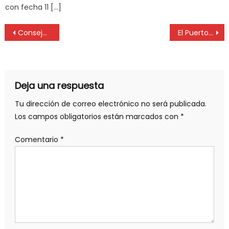
con fecha 11 […]
Consejos de nutricionistas para pasar el verano
El Puerto La Plata cerró el año sumando acciones de vinculación con la comunidad
Deja una respuesta
Tu dirección de correo electrónico no será publicada.
Los campos obligatorios están marcados con
*
Comentario
*