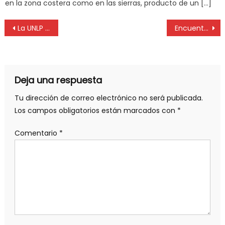
en la zona costera como en las sierras, producto de un […]
La UNLP firmó un convenio internacional para el desarrollo de Destinos Turísticos Inteligentes
Encuentro entre la UIGLP y UNLP para potenciar acciones de formación y vinculación
Deja una respuesta
Tu dirección de correo electrónico no será publicada.
Los campos obligatorios están marcados con
*
Comentario
*