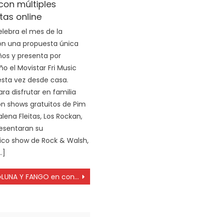
 con múltiples
as online
elebra el mes de la
on una propuesta única
iños y presenta por
o el Movistar Fri Music
 esta vez desde casa.
ra disfrutar en familia
n shows gratuitos de Pim
lena Fleitas, Los Rockan,
esentaran su
co show de Rock & Walsh,
…]
«LUNA Y FANGO en concierto», este viernes en el Colegio de Escribanos