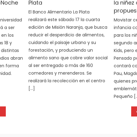
 «Noche
Plata
la niñez
propuest
El Banco Alimentario La Plata
realizará este sábado 17 la cuarta
Universidad
Movistar c
edición de Misión Naranja, que busca
á a ser
infancia c
reducir el desperdicio de alimentos,
 en los
para los n
cuidando el paisaje urbano y su
s 18 y
segundo añ
forestación, y produciendo un
distintas
Kids, pero
alimento sano que cobre valor social
udios abran
Pensado pa
al ser entregado a más de 160
 en forma
contará co
comedores y merenderos. Se
nidad.
Pau, Magda
realizará la recolección en el centro
quienes pr
[…]
emblemáti
Pequeño [