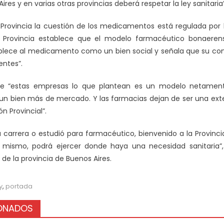
ires y en varias otras provincias deberá respetar la ley sanitaria”
 Provincia la cuestión de los medicamentos está regulada por
a Provincia establece que el modelo farmacéutico bonaeren
ablece al medicamento como un bien social y señala que su c
ntes”.
ue “estas empresas lo que plantean es un modelo netamen
n bien más de mercado. Y las farmacias dejan de ser una exten
n Provincial”.
a carrera o estudió para farmacéutico, bienvenido a la Provinc
 mismo, podrá ejercer donde haya una necesidad sanitaria”, f
de la provincia de Buenos Aires.
y
,
portada
IONADOS