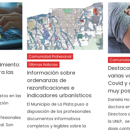
Comunidad Profesional
Comunidad 
imiento:
Últimas Noticias
Destacan
ra las
Información sobre
varias v
s
ordenanzas de
Covid y
rezonificaciones e
muy posi
indicadores urbanísticos
tos en las
Daniela Ho
ción
El Municipio de La Plata puso a
doctora en
disposición de los profesionales
Directora 
ofesionales
documentos informativos
la UNLP, se
al. Son
completos y legibles sobre la
dosis contr