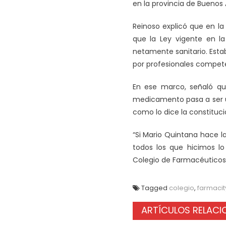
en la provincia de Buenos A
Reinoso explicó que en la
que la Ley vigente en l
netamente sanitario. Est
por profesionales compete
En ese marco, señaló q
medicamento pasa a ser u
como lo dice la constitució
“Si Mario Quintana hace l
todos los que hicimos lo
Colegio de Farmacéuticos 
Tagged
colegio
,
farmacit
ARTÍCULOS RELAC