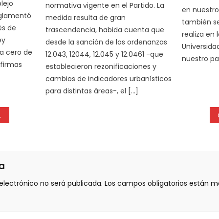
lejo
normativa vigente en el Partido. La
en nuestro
eglamentó
medida resulta de gran
también se 
és de
trascendencia, habida cuenta que
realiza en 
ey
desde la sanción de las ordenanzas
Universida
a cero de
12.043, 12044, 12.045 y 12.0461 -que
nuestro pa
 firmas
establecieron rezonificaciones y
cambios de indicadores urbanísticos
para distintas áreas-, el […]
a
electrónico no será publicada.
Los campos obligatorios están 