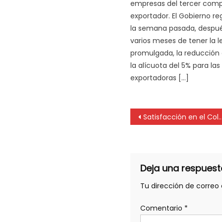
empresas del tercer comp
exportador. El Gobierno r
la semana pasada, despu
varios meses de tener la l
promulgada, la reducción 
la alícuota del 5% para las
exportadoras […]
Satisfacción en el Colegio de Farmacéuticos por el rechazo de la Corte Suprema a Farmacity
Deja una respuest
Tu dirección de correo 
Comentario
*