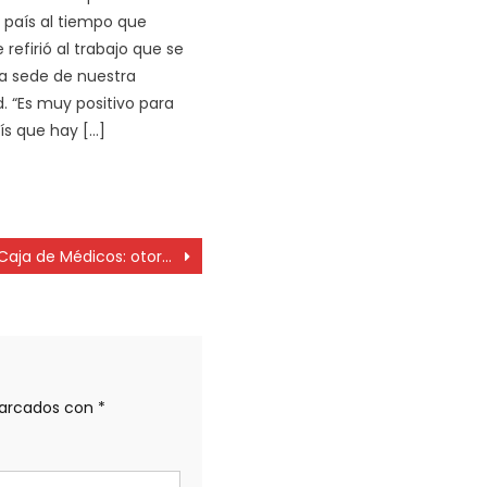
 país al tiempo que
refirió al trabajo que se
la sede de nuestra
d. “Es muy positivo para
ís que hay […]
Caja de Médicos: otorgaron nueve mil subsidios a profesionales afectados por el Covid
marcados con
*