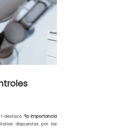
ntroles
o l-destacó
“la importancia
arias dispuestas por las