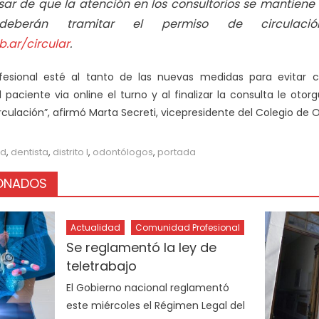
sar de que la atención en los consultorios se mantiene
 deberán tramitar el permiso de circulac
.ar/circular
.
fesional esté al tanto de las nuevas medidas para evitar c
 paciente via online el turno y al finalizar la consulta le oto
irculación”, afirmó Marta Secreti, vicepresidente del Colegio de O
id
,
dentista
,
distrito I
,
odontólogos
,
portada
IONADOS
Actualidad
Comunidad Profesional
Se reglamentó la ley de
teletrabajo
El Gobierno nacional reglamentó
este miércoles el Régimen Legal del