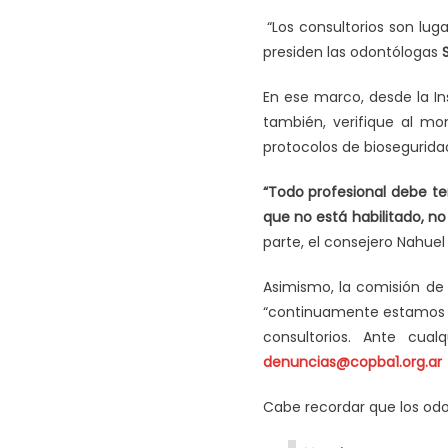
“Los consultorios son lug
presiden las odontólogas
En ese marco, desde la In
también, verifique al mo
protocolos de biosegurida
“Todo profesional debe ten
que no está habilitado, n
parte, el consejero Nahuel
Asimismo, la comisión de H
“continuamente estamos t
consultorios. Ante cua
denuncias@copba1.org.ar
Cabe recordar que los odo