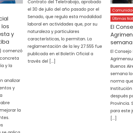
Contrato del Teletrabajo, aprobado
el 30 de julio del año pasado por el
Comunidad 
Senado, que regula esta modalidad
cial
Últimas Not
laboral en actividades que, por su
 los
El Conse
naturaleza y particulares
esta y
Agrimen
características, lo permitan. La
kiba
semana 
reglamentación de la ley 27.555 fue
(IA) comenzó
El Consejo
publicada en el Boletín Oficial a
 concreta
Agrimensur
través del […]
ía y la
Buenos Air
semana los
n analizar
norma que 
entos y
Institució
a
después pa
 abre
Provincia.
mejorar la
para este 
ntes.
[…]
es
 se aplica