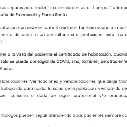
ares seguros para realizar la atención en estos tiempos”, afirm
Sofia de Franceschi y Fiama Senta.
stitución con sede en calle 3 alertaron también sobre la impor
mento de asistir a un consultorio si el profesional está mat
d.
er a la vista del paciente el certificado de habilitación. Cua
o sólo se puede contagiar de COVID, sino, también, de otras en
 Bustos.
abilitaciones, Verificaciones y Rehabilitaciones que dirige Cr
rabajando para cuidar la salud de la población, verificando d
lquier consulta o duda de algún profesional y/o práctica
ntólogos pueden seguir atendiendo a sus pacientes siempre con