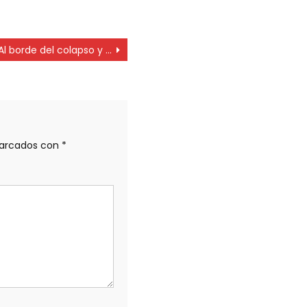
Al borde del colapso y sobre explotación del recurso humano
marcados con
*