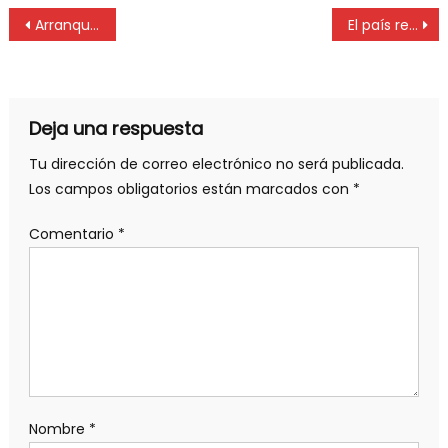
Arranque de semana frío y ventoso
El país recordó a Favaloro tras 20 años de su muerte
Deja una respuesta
Tu dirección de correo electrónico no será publicada.
Los campos obligatorios están marcados con
*
Comentario
*
Nombre
*