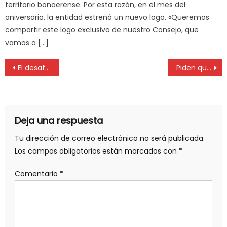
territorio bonaerense. Por esta razón, en el mes del
aniversario, la entidad estrenó un nuevo logo. «Queremos
compartir este logo exclusivo de nuestro Consejo, que
vamos a […]
El desafío de recargar combustible alrededor de la Luna bajo la mirada de una ingeniera de la UNLP
Piden que los catastros municipales de todo el país estén a cargo de los agrimensores
Deja una respuesta
Tu dirección de correo electrónico no será publicada.
Los campos obligatorios están marcados con
*
Comentario
*