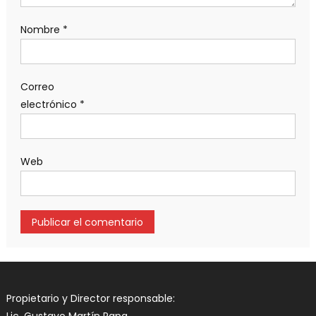
Nombre
*
Correo
electrónico
*
Web
Propietario y Director responsable:
Lic. Gustavo Martín Papa