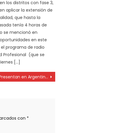
n los distritos con fase 3,
en aplicar la extensión de
alidad, que hasta la
sada tenía 4 horas de
o se mencionó en
 oportunidades en este
n el programa de radio
 Profesional (que se
iernes […]
Presentan en Argentina un protector de superficies contra coronavirus y superbacterias por nanotecnología
marcados con
*