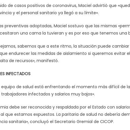
ido de casos positivos de coronavirus, Maciel advirtió que «qu
incia y el personal sanitario ya llegó a su límite».
s preventivas adoptadas, Maciel sostuvo que las mismas «perm
cesitaron una cama la tuvieran y es por eso que tenemos una ba
jamos, sabemos que a este ritmo, la situación puede cambiar e
e endurecer las medidas de aislamiento si queremos evitar el 
falta de recursos», manifestó.
ES INFECTADOS
 equipo de salud está enfrentando el momento más difícil de la 
 trabajadores infectados y salarios muy bajos».
mia debe ser reconocida y respaldada por el Estado con salario
o al que estamos expuestos. La paritaria de salud no debería de
ia sanitaria», concluyó el Secretario Gremial de CICOP.