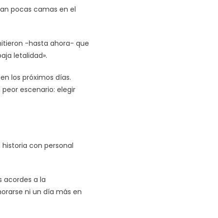
edan pocas camas en el
itieron -hasta ahora- que
ja letalidad».
n los próximos días.
peor escenario: elegir
historia con personal
s acordes a la
morarse ni un día más en