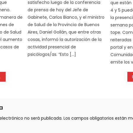
 que
satisfecho luego de la conferencia
que están e
meno.
de prensa de hoy del Jefe de
4 y 5 pued
 manera de
Gabinete, Carlos Bianco, y el ministro
la presenci
 mes de
de Salud de la Provincia de Buenos
semana pa
io de Salud
Aires, Daniel Gollán, que entre otras
tope. Com
 el aumento
cosas, informó la autorización de la
reiteradas
 casos de
actividad presencial de
portal y e
psicólogos/as. “Esto […]
Comunidad
emite los v
a
electrónico no será publicada.
Los campos obligatorios están 