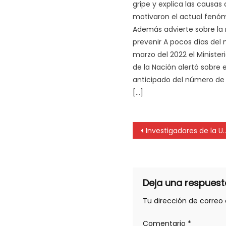
gripe y explica las causas
motivaron el actual fenó
Además advierte sobre la
prevenir A pocos días del
marzo del 2022 el Minister
de la Nación alertó sobre
anticipado del número de
[…]
Investigadores de la UNLP buscan disminuir la neumonía asociada a la ventilación mecánica
Deja una respuest
Tu dirección de correo 
Comentario
*