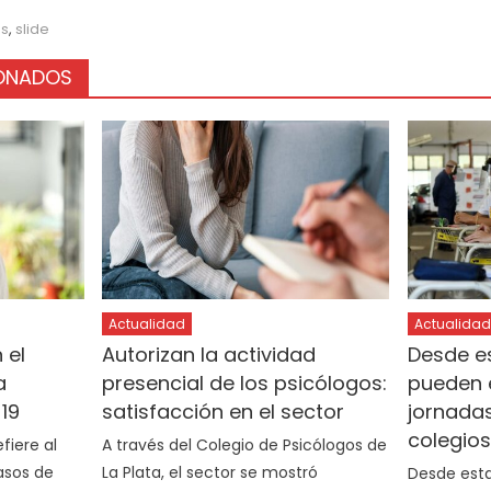
us
,
slide
IONADOS
Actualidad
Actualidad
 el
Autorizan la actividad
Desde e
a
presencial de los psicólogos:
pueden 
19
satisfacción en el sector
jornadas
colegio
fiere al
A través del Colegio de Psicólogos de
asos de
La Plata, el sector se mostró
Desde esta